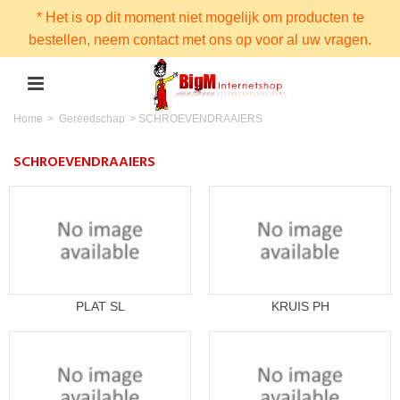
* Het is op dit moment niet mogelijk om producten te
bestellen, neem contact met ons op voor al uw vragen.
Home
>
Gereedschap
>
SCHROEVENDRAAIERS
SCHROEVENDRAAIERS
PLAT SL
KRUIS PH