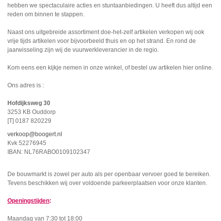
hebben we spectaculaire acties en stuntaanbiedingen. U heeft dus altijd een
reden om binnen te stappen.
Naast ons uitgebreide assortiment doe-het-zelf artikelen verkopen wij ook
vrije tijds artikelen voor bijvoorbeeld thuis en op het strand. En rond de
jaarwisseling zijn wij de vuurwerkleverancier in de regio.
Kom eens een kijkje nemen in onze winkel, of bestel uw artikelen hier online.
Ons adres is :
Hofdijksweg 30
3253 KB Ouddorp
[T] 0187 820229
verkoop@boogert.nl
Kvk 52276945
IBAN: NL76RABO0109102347
De bouwmarkt is zowel per auto als per openbaar vervoer goed te bereiken.
Tevens beschikken wij over voldoende parkeerplaatsen voor onze klanten.
Openingstijden
:
Maandag van 7:30 tot 18:00