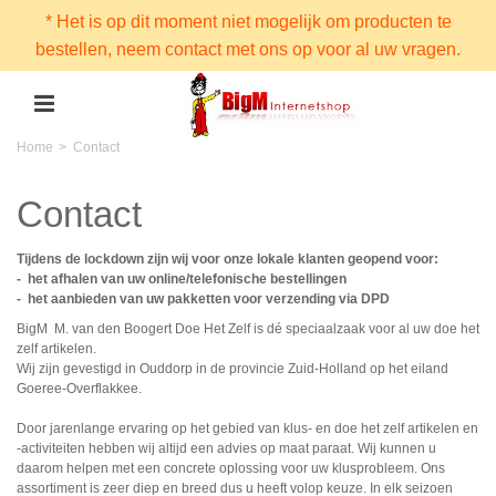
* Het is op dit moment niet mogelijk om producten te
bestellen, neem contact met ons op voor al uw vragen.
Home
>
Contact
Contact
Tijdens de lockdown zijn wij voor onze lokale klanten geopend voor:
- het afhalen van uw online/telefonische bestellingen
- het aanbieden van uw pakketten voor verzending via DPD
BigM M. van den Boogert Doe Het Zelf is dé speciaalzaak voor al uw doe het
zelf artikelen.
Wij zijn gevestigd in Ouddorp in de provincie Zuid-Holland op het eiland
Goeree-Overflakkee.
Door jarenlange ervaring op het gebied van klus- en doe het zelf artikelen en
-activiteiten hebben wij altijd een advies op maat paraat. Wij kunnen u
daarom helpen met een concrete oplossing voor uw klusprobleem. Ons
assortiment is zeer diep en breed dus u heeft volop keuze. In elk seizoen