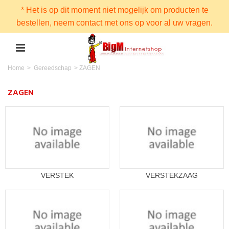
* Het is op dit moment niet mogelijk om producten te
bestellen, neem contact met ons op voor al uw vragen.
Home
>
Gereedschap
>
ZAGEN
ZAGEN
VERSTEK
VERSTEKZAAG