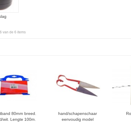
lag
 6 van de 6 items
etband 80mm breed.
hand/schapenschaar
Ro
/wit. Lengte 100m.
eenvoudig model