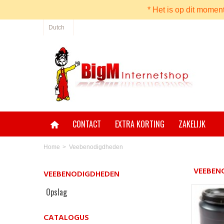
* Het is op dit momen
Dutch
CONTACT
EXTRA KORTING
ZAKELIJK
Home
>
Veebenodigdheden
VEEBEN
VEEBENODIGDHEDEN
Opslag
CATALOGUS