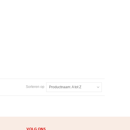
Sorteren op
Productnaam: A tot Z
VOLG ONS