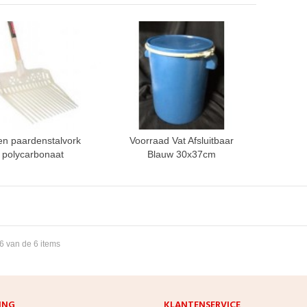
en paardenstalvork
Voorraad Vat Afsluitbaar
polycarbonaat
Blauw 30x37cm
 6 van de 6 items
ING
KLANTENSERVICE