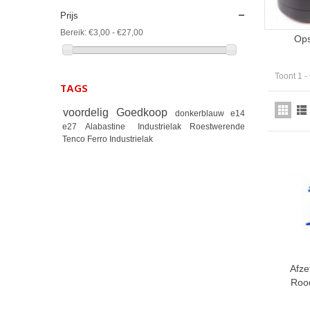
Prijs
Bereik:
€3,00 - €27,00
Ops
Toont 1 -
TAGS
voordelig
Goedkoop
donkerblauw
e14
e27
Alabastine
Industrielak
Roestwerende
Tenco Ferro Industrielak
Afz
Rood