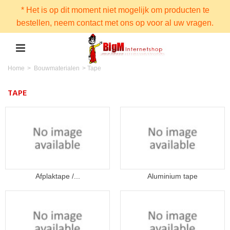
* Het is op dit moment niet mogelijk om producten te
bestellen, neem contact met ons op voor al uw vragen.
Home
>
Bouwmaterialen
>
Tape
TAPE
Afplaktape /...
Aluminium tape