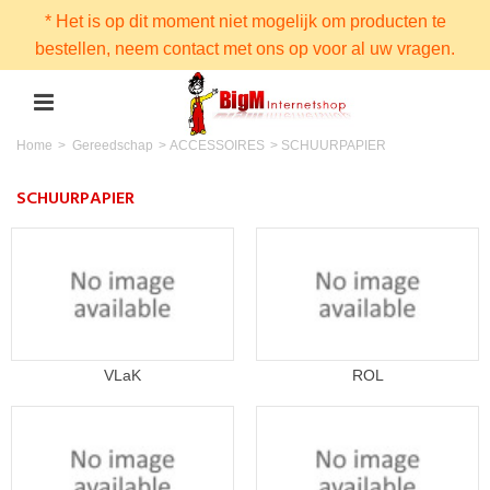
* Het is op dit moment niet mogelijk om producten te
bestellen, neem contact met ons op voor al uw vragen.
Home
>
Gereedschap
>
ACCESSOIRES
>
SCHUURPAPIER
SCHUURPAPIER
VLaK
ROL