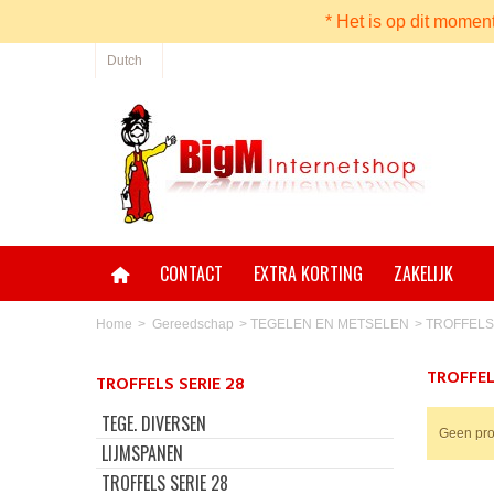
* Het is op dit momen
Dutch
CONTACT
EXTRA KORTING
ZAKELIJK
Home
>
Gereedschap
>
TEGELEN EN METSELEN
>
TROFFELS
TROFFEL
TROFFELS SERIE 28
TEGE. DIVERSEN
Geen pro
LIJMSPANEN
TROFFELS SERIE 28