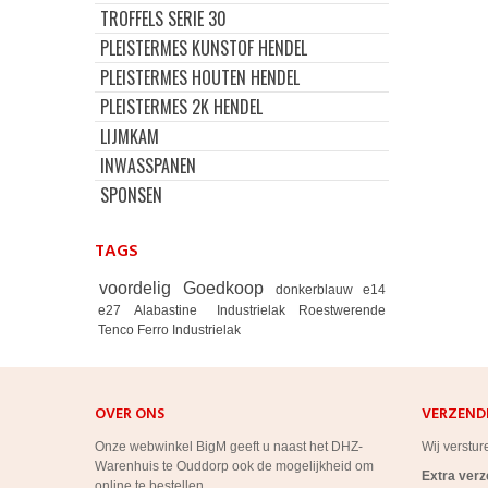
TROFFELS SERIE 30
PLEISTERMES KUNSTOF HENDEL
PLEISTERMES HOUTEN HENDEL
PLEISTERMES 2K HENDEL
LIJMKAM
INWASSPANEN
SPONSEN
TAGS
voordelig
Goedkoop
donkerblauw
e14
e27
Alabastine
Industrielak
Roestwerende
Tenco Ferro Industrielak
OVER ONS
VERZEND
Onze webwinkel BigM geeft u naast het DHZ-
Wij verstur
Warenhuis te Ouddorp ook de mogelijkheid om
Extra ver
online te bestellen.