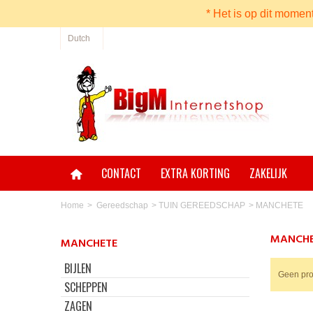
* Het is op dit momen
Dutch
CONTACT
EXTRA KORTING
ZAKELIJK
Home
>
Gereedschap
>
TUIN GEREEDSCHAP
>
MANCHETE
MANCH
MANCHETE
BIJLEN
Geen pro
SCHEPPEN
ZAGEN