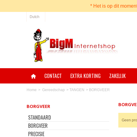
* Het is op dit momen
Dutch
CONTACT
EXTRA KORTING
ZAKELIJK
Home
>
Gereedschap
>
TANGEN
>
BORGVEER
BORGVE
BORGVEER
STANDAARD
Geen pro
BORGVEER
PRECISIE