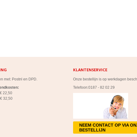
ING
KLANTENSERVICE
en met: Postnl en DPD.
Onze bestellijn is op werkdagen besc
zendkosten:
Telefoon:0187 - 82 02 29
€ 22,50
 € 32,50
NEEM CONTACT OP VIA ON
BESTELLIJN