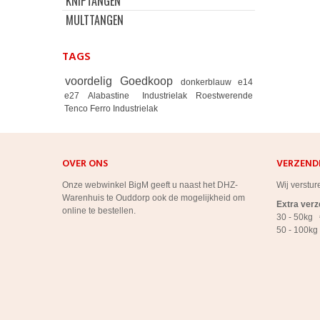
KNIPTANGEN
MULTTANGEN
TAGS
voordelig
Goedkoop
donkerblauw
e14
e27
Alabastine
Industrielak
Roestwerende
Tenco Ferro Industrielak
OVER ONS
VERZEND
Onze webwinkel BigM geeft u naast het DHZ-
Wij verstur
Warenhuis te Ouddorp ook de mogelijkheid om
Extra ver
online te bestellen.
30 - 50kg 
50 - 100kg