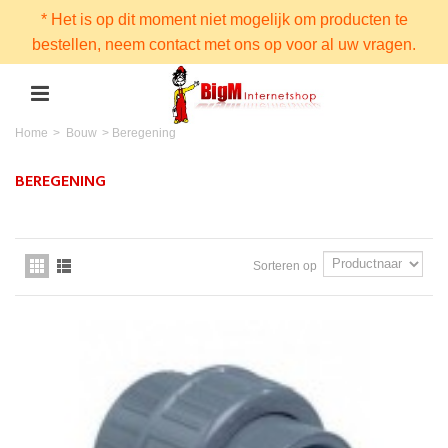
* Het is op dit moment niet mogelijk om producten te
bestellen, neem contact met ons op voor al uw vragen.
Home
>
Bouw
>
Beregening
BEREGENING
Sorteren op