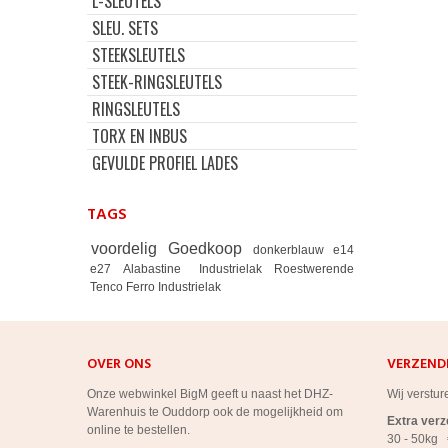
L-SLEUTELS
SLEU. SETS
STEEKSLEUTELS
STEEK-RINGSLEUTELS
RINGSLEUTELS
TORX EN INBUS
GEVULDE PROFIEL LADES
TAGS
voordelig
Goedkoop
donkerblauw
e14
e27
Alabastine
Industrielak
Roestwerende
Tenco Ferro Industrielak
OVER ONS
VERZEND
Onze webwinkel BigM geeft u naast het DHZ-
Wij verstur
Warenhuis te Ouddorp ook de mogelijkheid om
Extra ver
online te bestellen.
30 - 50kg 