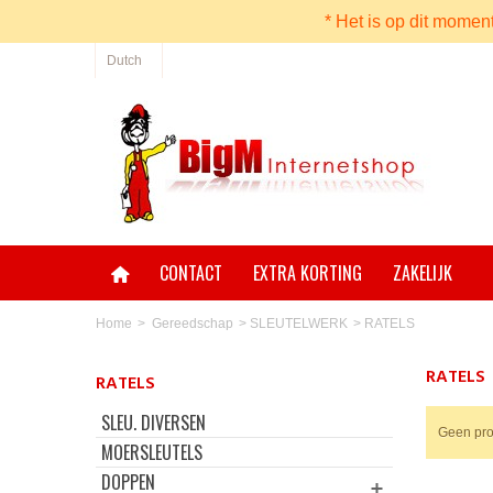
* Het is op dit momen
Dutch
CONTACT
EXTRA KORTING
ZAKELIJK
Home
>
Gereedschap
>
SLEUTELWERK
>
RATELS
RATELS
RATELS
SLEU. DIVERSEN
Geen pro
MOERSLEUTELS
DOPPEN