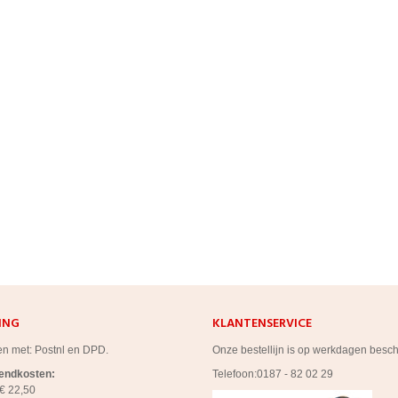
ING
KLANTENSERVICE
en met: Postnl en DPD.
Onze bestellijn is op werkdagen besc
zendkosten:
Telefoon:0187 - 82 02 29
€ 22,50